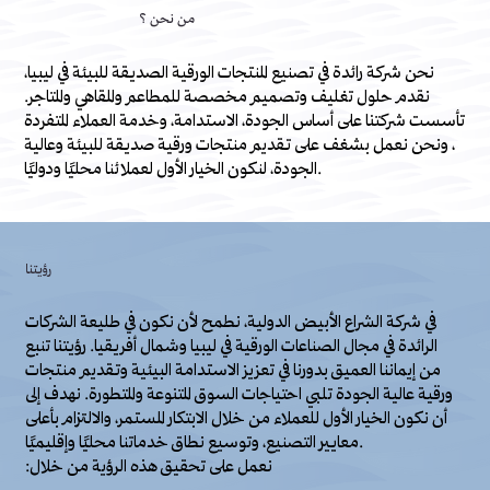
من نحن ؟
نحن شركة رائدة في تصنيع المنتجات الورقية الصديقة للبيئة في ليبيا،
نقدم حلول تغليف وتصميم مخصصة للمطاعم والمقاهي والمتاجر.
تأسست شركتنا على أساس الجودة، الاستدامة، وخدمة العملاء المتفردة
، ونحن نعمل بشغف على تقديم منتجات ورقية صديقة للبيئة وعالية
الجودة، لنكون الخيار الأول لعملائنا محليًا ودوليًا.
رؤيتنا
في شركة الشراع الأبيض الدولية، نطمح لأن نكون في طليعة الشركات
الرائدة في مجال الصناعات الورقية في ليبيا وشمال أفريقيا. رؤيتنا تنبع
من إيماننا العميق بدورنا في تعزيز الاستدامة البيئية وتقديم منتجات
ورقية عالية الجودة تلبي احتياجات السوق المتنوعة والمتطورة. نهدف إلى
أن نكون الخيار الأول للعملاء من خلال الابتكار المستمر، والالتزام بأعلى
معايير التصنيع، وتوسيع نطاق خدماتنا محليًا وإقليميًا.
:نعمل على تحقيق هذه الرؤية من خلال