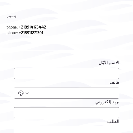
ارقام التواصل
phone: +218914173442
phone: +218911271301
الاسم الأوّل
هاتف
بريد إلكتروني
الطلب