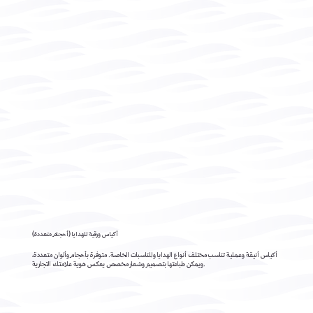
أكياس ورقية للهدايا (أحجام متعددة)
أكياس أنيقة وعملية تناسب مختلف أنواع الهدايا والمناسبات الخاصة. متوفرة بأحجام وألوان متعددة،
ويمكن طباعتها بتصميم وشعار مخصص يعكس هوية علامتك التجارية.